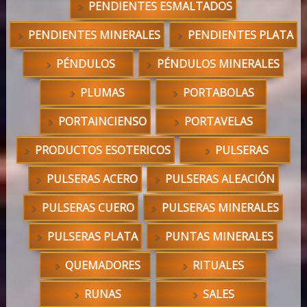
PENDIENTES ESMALTADOS
PENDIENTES MINERALES
PENDIENTES PLATA
PÉNDULOS
PÉNDULOS MINERALES
PLUMAS
PORTABOLAS
PORTAINCIENSO
PORTAVELAS
PRODUCTOS ESOTERICOS
PULSERAS
PULSERAS ACERO
PULSERAS ALEACIÓN
PULSERAS CUERO
PULSERAS MINERALES
PULSERAS PLATA
PUNTAS MINERALES
QUEMADORES
RITUALES
RUNAS
SALES