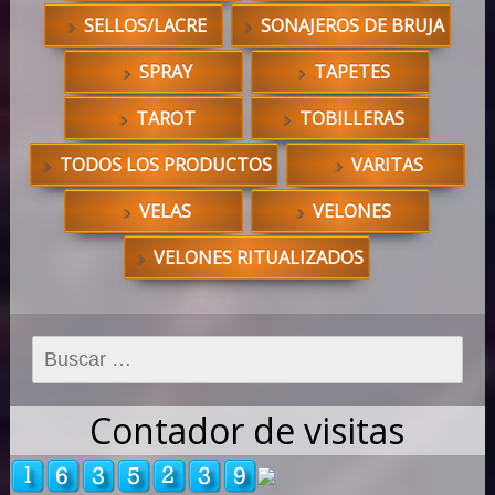
SELLOS/LACRE
SONAJEROS DE BRUJA
SPRAY
TAPETES
TAROT
TOBILLERAS
TODOS LOS PRODUCTOS
VARITAS
VELAS
VELONES
VELONES RITUALIZADOS
Buscar:
Contador de visitas