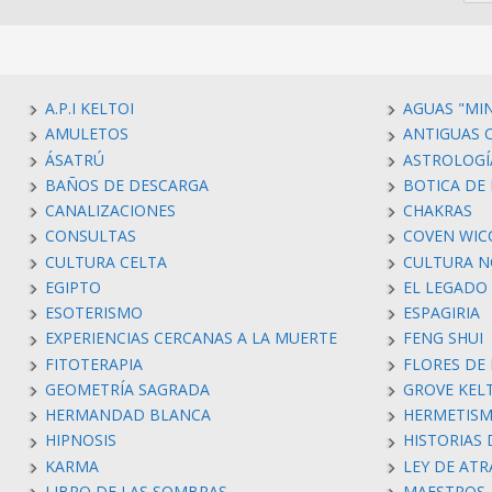
A.P.I KELTOI
AGUAS "MI
AMULETOS
ANTIGUAS C
ÁSATRÚ
ASTROLOGÍ
BAÑOS DE DESCARGA
BOTICA DE 
CANALIZACIONES
CHAKRAS
CONSULTAS
COVEN WIC
CULTURA CELTA
CULTURA N
EGIPTO
EL LEGADO
ESOTERISMO
ESPAGIRIA
EXPERIENCIAS CERCANAS A LA MUERTE
FENG SHUI
FITOTERAPIA
FLORES DE
GEOMETRÍA SAGRADA
GROVE KEL
HERMANDAD BLANCA
HERMETIS
HIPNOSIS
HISTORIAS
KARMA
LEY DE AT
LIBRO DE LAS SOMBRAS
MAESTROS 