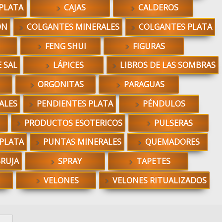
PLATA
CAJAS
CALDEROS
ÓN
COLGANTES MINERALES
COLGANTES PLATA
FENG SHUI
FIGURAS
 SAL
LÁPICES
LIBROS DE LAS SOMBRAS
ORGONITAS
PARAGUAS
ALES
PENDIENTES PLATA
PÉNDULOS
PRODUCTOS ESOTERICOS
PULSERAS
 PLATA
PUNTAS MINERALES
QUEMADORES
BRUJA
SPRAY
TAPETES
VELONES
VELONES RITUALIZADOS