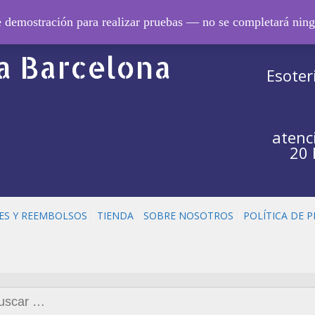
ero de
de demostración para realizar pruebas — no se completará nin
 Barcelona
Esoter
atenc
20 
ES Y REEMBOLSOS
TIENDA
SOBRE NOSOTROS
POLÍTICA DE 
car: