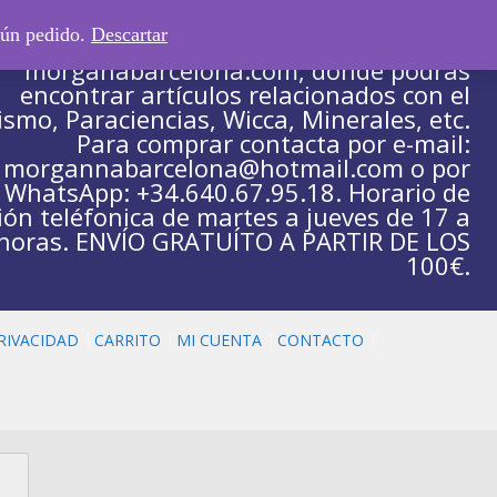
gún pedido.
Descartar
Tienda escaparate asociada a la web
morganabarcelona.com, donde podrás
encontrar artículos relacionados con el
ismo, Paraciencias, Wicca, Minerales, etc.
Para comprar contacta por e-mail:
morgannabarcelona@hotmail.com o por
WhatsApp: +34.640.67.95.18. Horario de
ión teléfonica de martes a jueves de 17 a
horas. ENVÍO GRATUÍTO A PARTIR DE LOS
100€.
PRIVACIDAD
CARRITO
MI CUENTA
CONTACTO