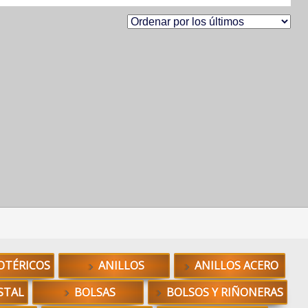
OTÉRICOS
ANILLOS
ANILLOS ACERO
STAL
BOLSAS
BOLSOS Y RIÑONERAS