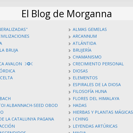
El Blog de Morganna
NERALIZADAS"
ALMAS GEMELAS
IVILIZACIONES
ARCANNUM
A
ATLÁNTIDA
LA BRUJA
BRUJERÍA
CHAMANISMO
CA AVALON ☽✪☾
CRECIMIENTO PERSONAL
ÓRDICA
DIOSAS
 CELTA
ELEMENTOS
ESPIRALES DE LA DIOSA
FILOSOFÍA HUNA
 BACH
FLORES DEL HIMALAYA
TOI ALBANNACH-SEED OBOD
HADAS
MO
HIERBAS Y PLANTAS MÁGICAS
 DE LA CATALUNYA PAGANA
I CHING
RACCIÓN
LEYENDAS ARTÚRICAS
ASCENDIDOS
MAGIA