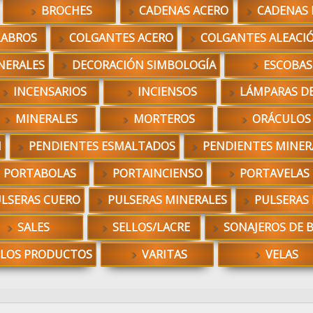
BROCHES
CADENAS ACERO
CADENAS 
LABROS
COLGANTES ACERO
COLGANTES ALEACI
NERALES
DECORACIÓN SIMBOLOGÍA
ESCOBAS
INCENSARIOS
INCIENSOS
LÁMPARAS DE
MINERALES
MORTEROS
ORÁCULOS
N
PENDIENTES ESMALTADOS
PENDIENTES MINER
PORTABOLAS
PORTAINCIENSO
PORTAVELAS
LSERAS CUERO
PULSERAS MINERALES
PULSERAS
SALES
SELLOS/LACRE
SONAJEROS DE 
 LOS PRODUCTOS
VARITAS
VELAS
car: