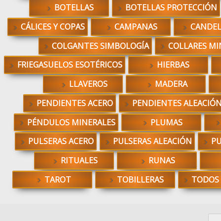
BOTELLAS
BOTELLAS PROTECCIÓN
CÁLICES Y COPAS
CAMPANAS
CANDE
COLGANTES SIMBOLOGÍA
COLLARES MI
FRIEGASUELOS ESOTÉRICOS
HIERBAS
LLAVEROS
MADERA
PENDIENTES ACERO
PENDIENTES ALEACIÓ
PÉNDULOS MINERALES
PLUMAS
PULSERAS ACERO
PULSERAS ALEACIÓN
PU
RITUALES
RUNAS
TAROT
TOBILLERAS
TODOS
Bus