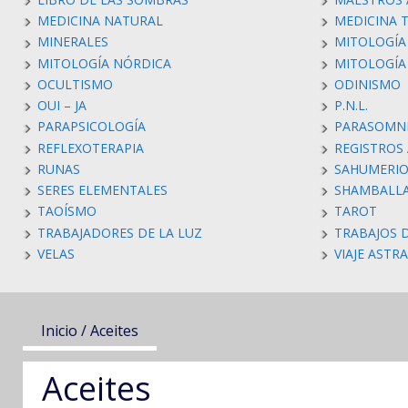
MEDICINA NATURAL
MEDICINA 
MINERALES
MITOLOGÍA
MITOLOGÍA NÓRDICA
MITOLOGÍ
OCULTISMO
ODINISMO
OUI – JA
P.N.L.
PARAPSICOLOGÍA
PARASOMN
REFLEXOTERAPIA
REGISTROS
RUNAS
SAHUMERIO
SERES ELEMENTALES
SHAMBALL
TAOÍSMO
TAROT
TRABAJADORES DE LA LUZ
TRABAJOS 
VELAS
VIAJE ASTR
Inicio
/ Aceites
Aceites