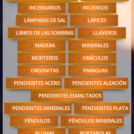
INCENSARIOS
INCIENSOS
LÁMPARAS DE SAL
LÁPICES
LIBROS DE LAS SOMBRAS
LLAVEROS
MADERA
MINERALES
MORTEROS
ORÁCULOS
ORGONITAS
PARAGUAS
PENDIENTES ACERO
PENDIENTES ALEACIÓN
PENDIENTES ESMALTADOS
PENDIENTES MINERALES
PENDIENTES PLATA
PÉNDULOS
PÉNDULOS MINERALES
PLUMAS
PORTABOLAS