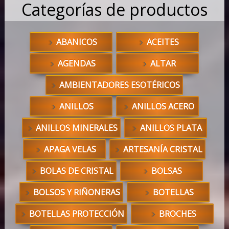
Categorías de productos
ABANICOS
ACEITES
AGENDAS
ALTAR
AMBIENTADORES ESOTÉRICOS
ANILLOS
ANILLOS ACERO
ANILLOS MINERALES
ANILLOS PLATA
APAGA VELAS
ARTESANÍA CRISTAL
BOLAS DE CRISTAL
BOLSAS
BOLSOS Y RIÑONERAS
BOTELLAS
BOTELLAS PROTECCIÓN
BROCHES