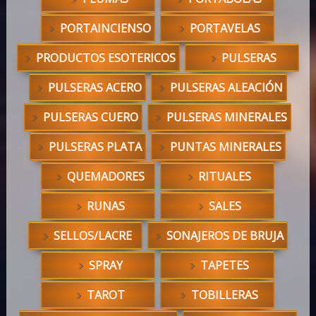
PORTAINCIENSO
PORTAVELAS
PRODUCTOS ESOTERICOS
PULSERAS
PULSERAS ACERO
PULSERAS ALEACIÓN
PULSERAS CUERO
PULSERAS MINERALES
PULSERAS PLATA
PUNTAS MINERALES
QUEMADORES
RITUALES
RUNAS
SALES
SELLOS/LACRE
SONAJEROS DE BRUJA
SPRAY
TAPETES
TAROT
TOBILLERAS