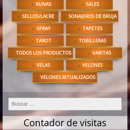
RUNAS
SALES
SELLOS/LACRE
SONAJEROS DE BRUJA
SPRAY
TAPETES
TAROT
TOBILLERAS
TODOS LOS PRODUCTOS
VARITAS
VELAS
VELONES
VELONES RITUALIZADOS
Buscar:
Contador de visitas