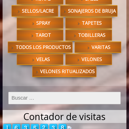
SELLOS/LACRE
SONAJEROS DE BRUJA
SPRAY
TAPETES
TAROT
TOBILLERAS
TODOS LOS PRODUCTOS
VARITAS
VELAS
VELONES
VELONES RITUALIZADOS
Buscar:
Contador de visitas