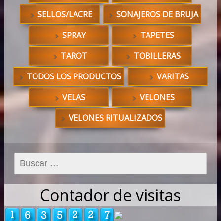
SELLOS/LACRE
SONAJEROS DE BRUJA
SPRAY
TAPETES
TAROT
TOBILLERAS
TODOS LOS PRODUCTOS
VARITAS
VELAS
VELONES
VELONES RITUALIZADOS
Buscar:
Contador de visitas