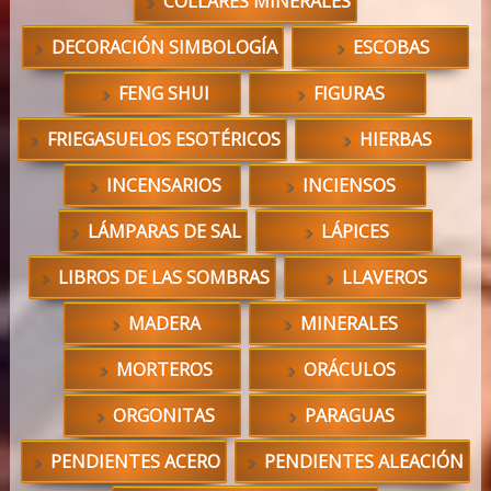
COLLARES MINERALES
DECORACIÓN SIMBOLOGÍA
ESCOBAS
FENG SHUI
FIGURAS
FRIEGASUELOS ESOTÉRICOS
HIERBAS
INCENSARIOS
INCIENSOS
LÁMPARAS DE SAL
LÁPICES
LIBROS DE LAS SOMBRAS
LLAVEROS
MADERA
MINERALES
MORTEROS
ORÁCULOS
ORGONITAS
PARAGUAS
PENDIENTES ACERO
PENDIENTES ALEACIÓN