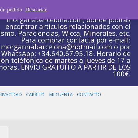
gún pedido.
Descartar
Tienda escaparate asociada a la web
morganabarcelona.com, donde podrás
encontrar artículos relacionados con el
ismo, Paraciencias, Wicca, Minerales, etc.
Para comprar contacta por e-mail:
morgannabarcelona@hotmail.com o por
WhatsApp: +34.640.67.95.18. Horario de
ión teléfonica de martes a jueves de 17 a
horas. ENVÍO GRATUÍTO A PARTIR DE LOS
100€.
PRIVACIDAD
CARRITO
MI CUENTA
CONTACTO