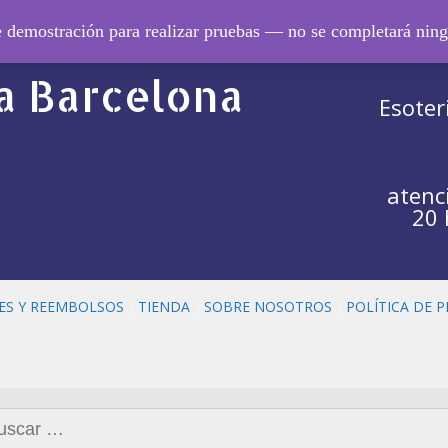
ero de
de demostración para realizar pruebas — no se completará nin
 Barcelona
Esoter
atenc
20 
ES Y REEMBOLSOS
TIENDA
SOBRE NOSOTROS
POLÍTICA DE 
car: