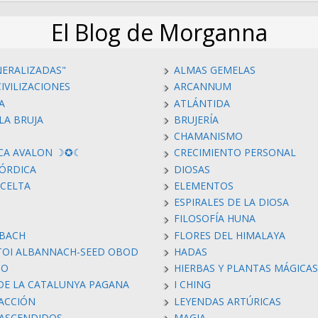
El Blog de Morganna
NERALIZADAS"
ALMAS GEMELAS
IVILIZACIONES
ARCANNUM
A
ATLÁNTIDA
LA BRUJA
BRUJERÍA
CHAMANISMO
CA AVALON ☽✪☾
CRECIMIENTO PERSONAL
ÓRDICA
DIOSAS
 CELTA
ELEMENTOS
ESPIRALES DE LA DIOSA
FILOSOFÍA HUNA
 BACH
FLORES DEL HIMALAYA
TOI ALBANNACH-SEED OBOD
HADAS
MO
HIERBAS Y PLANTAS MÁGICAS
 DE LA CATALUNYA PAGANA
I CHING
RACCIÓN
LEYENDAS ARTÚRICAS
ASCENDIDOS
MAGIA