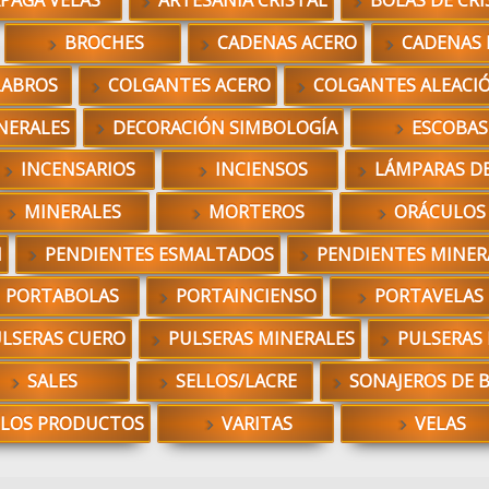
PAGA VELAS
ARTESANÍA CRISTAL
BOLAS DE CRI
BROCHES
CADENAS ACERO
CADENAS 
LABROS
COLGANTES ACERO
COLGANTES ALEACI
NERALES
DECORACIÓN SIMBOLOGÍA
ESCOBAS
INCENSARIOS
INCIENSOS
LÁMPARAS DE
MINERALES
MORTEROS
ORÁCULOS
N
PENDIENTES ESMALTADOS
PENDIENTES MINER
PORTABOLAS
PORTAINCIENSO
PORTAVELAS
LSERAS CUERO
PULSERAS MINERALES
PULSERAS
SALES
SELLOS/LACRE
SONAJEROS DE 
 LOS PRODUCTOS
VARITAS
VELAS