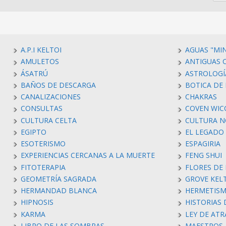
A.P.I KELTOI
AGUAS "MI
AMULETOS
ANTIGUAS C
ÁSATRÚ
ASTROLOGÍ
BAÑOS DE DESCARGA
BOTICA DE 
CANALIZACIONES
CHAKRAS
CONSULTAS
COVEN WIC
CULTURA CELTA
CULTURA N
EGIPTO
EL LEGADO
ESOTERISMO
ESPAGIRIA
EXPERIENCIAS CERCANAS A LA MUERTE
FENG SHUI
FITOTERAPIA
FLORES DE
GEOMETRÍA SAGRADA
GROVE KEL
HERMANDAD BLANCA
HERMETIS
HIPNOSIS
HISTORIAS
KARMA
LEY DE AT
LIBRO DE LAS SOMBRAS
MAESTROS 