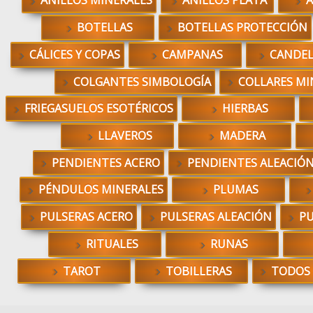
ANILLOS MINERALES
ANILLOS PLATA
A
BOTELLAS
BOTELLAS PROTECCIÓN
CÁLICES Y COPAS
CAMPANAS
CANDE
COLGANTES SIMBOLOGÍA
COLLARES MI
FRIEGASUELOS ESOTÉRICOS
HIERBAS
LLAVEROS
MADERA
PENDIENTES ACERO
PENDIENTES ALEACIÓ
PÉNDULOS MINERALES
PLUMAS
PULSERAS ACERO
PULSERAS ALEACIÓN
PU
RITUALES
RUNAS
TAROT
TOBILLERAS
TODOS