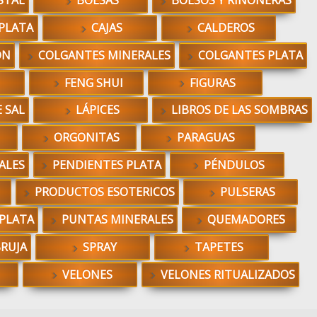
STAL
BOLSAS
BOLSOS Y RIÑONERAS
PLATA
CAJAS
CALDEROS
ÓN
COLGANTES MINERALES
COLGANTES PLATA
FENG SHUI
FIGURAS
 SAL
LÁPICES
LIBROS DE LAS SOMBRAS
ORGONITAS
PARAGUAS
ALES
PENDIENTES PLATA
PÉNDULOS
PRODUCTOS ESOTERICOS
PULSERAS
 PLATA
PUNTAS MINERALES
QUEMADORES
BRUJA
SPRAY
TAPETES
VELONES
VELONES RITUALIZADOS