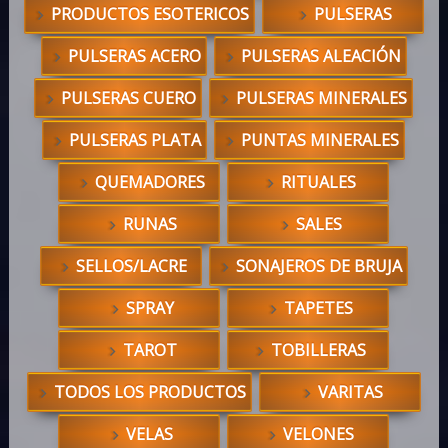
PRODUCTOS ESOTERICOS
PULSERAS
PULSERAS ACERO
PULSERAS ALEACIÓN
PULSERAS CUERO
PULSERAS MINERALES
PULSERAS PLATA
PUNTAS MINERALES
QUEMADORES
RITUALES
RUNAS
SALES
SELLOS/LACRE
SONAJEROS DE BRUJA
SPRAY
TAPETES
TAROT
TOBILLERAS
TODOS LOS PRODUCTOS
VARITAS
VELAS
VELONES