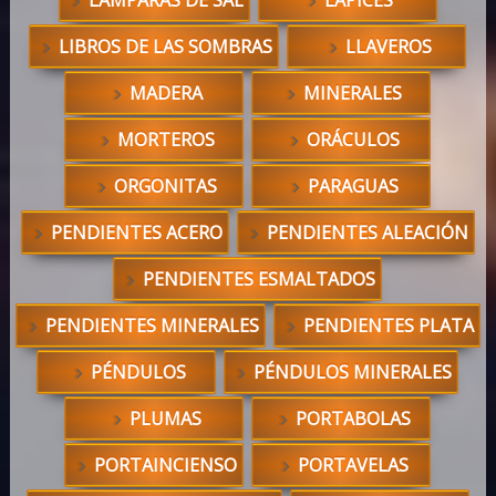
LIBROS DE LAS SOMBRAS
LLAVEROS
MADERA
MINERALES
MORTEROS
ORÁCULOS
ORGONITAS
PARAGUAS
PENDIENTES ACERO
PENDIENTES ALEACIÓN
PENDIENTES ESMALTADOS
PENDIENTES MINERALES
PENDIENTES PLATA
PÉNDULOS
PÉNDULOS MINERALES
PLUMAS
PORTABOLAS
PORTAINCIENSO
PORTAVELAS