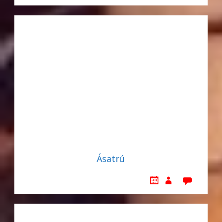
Ásatrú