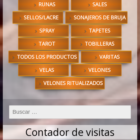
RUNAS
SALES
SELLOS/LACRE
SONAJEROS DE BRUJA
SPRAY
TAPETES
TAROT
TOBILLERAS
TODOS LOS PRODUCTOS
VARITAS
VELAS
VELONES
VELONES RITUALIZADOS
Buscar:
Contador de visitas