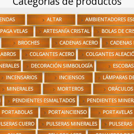
Categorías de productos
ENDAS
ALTAR
AMBIENTADORES ES
PAGA VELAS
ARTESANÍA CRISTAL
BOLAS DE CRI
BROCHES
CADENAS ACERO
CADENAS 
LABROS
COLGANTES ACERO
COLGANTES ALEACI
NERALES
DECORACIÓN SIMBOLOGÍA
ESCOBAS
INCENSARIOS
INCIENSOS
LÁMPARAS DE
MINERALES
MORTEROS
ORÁCULOS
N
PENDIENTES ESMALTADOS
PENDIENTES MINER
PORTABOLAS
PORTAINCIENSO
PORTAVELAS
LSERAS CUERO
PULSERAS MINERALES
PULSERAS