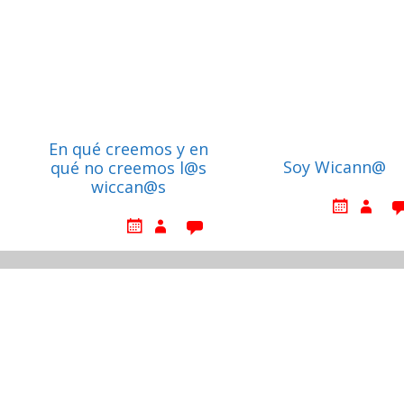
En qué creemos y en
Soy Wicann@
qué no creemos l@s
wiccan@s