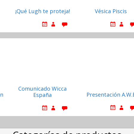
¡Qué Lugh te proteja!
Vésica Piscis
Comunicado Wicca
ón
Presentación A.W.
España