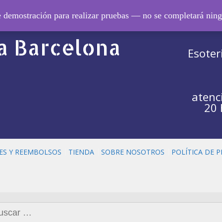
ero de
de demostración para realizar pruebas — no se completará nin
 Barcelona
Esoter
atenc
20 
ES Y REEMBOLSOS
TIENDA
SOBRE NOSOTROS
POLÍTICA DE 
car: