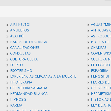
A.P.I KELTOI
AGUAS "MI
AMULETOS
ANTIGUAS C
ÁSATRÚ
ASTROLOGÍ
BAÑOS DE DESCARGA
BOTICA DE 
CANALIZACIONES
CHAKRAS
CONSULTAS
COVEN WIC
CULTURA CELTA
CULTURA N
EGIPTO
EL LEGADO
ESOTERISMO
ESPAGIRIA
EXPERIENCIAS CERCANAS A LA MUERTE
FENG SHUI
FITOTERAPIA
FLORES DE
GEOMETRÍA SAGRADA
GROVE KEL
HERMANDAD BLANCA
HERMETIS
HIPNOSIS
HISTORIAS
KARMA
LEY DE AT
LIBRO DE LAS SOMBRAS
MAESTROS 