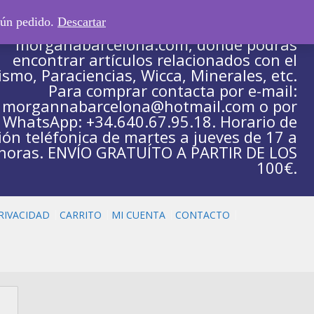
gún pedido.
Descartar
Tienda escaparate asociada a la web
morganabarcelona.com, donde podrás
encontrar artículos relacionados con el
ismo, Paraciencias, Wicca, Minerales, etc.
Para comprar contacta por e-mail:
morgannabarcelona@hotmail.com o por
WhatsApp: +34.640.67.95.18. Horario de
ión teléfonica de martes a jueves de 17 a
horas. ENVÍO GRATUÍTO A PARTIR DE LOS
100€.
PRIVACIDAD
CARRITO
MI CUENTA
CONTACTO