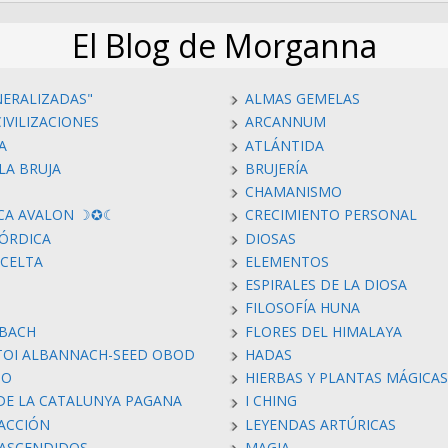
El Blog de Morganna
NERALIZADAS"
ALMAS GEMELAS
IVILIZACIONES
ARCANNUM
A
ATLÁNTIDA
LA BRUJA
BRUJERÍA
CHAMANISMO
CA AVALON ☽✪☾
CRECIMIENTO PERSONAL
ÓRDICA
DIOSAS
 CELTA
ELEMENTOS
ESPIRALES DE LA DIOSA
FILOSOFÍA HUNA
 BACH
FLORES DEL HIMALAYA
TOI ALBANNACH-SEED OBOD
HADAS
MO
HIERBAS Y PLANTAS MÁGICAS
 DE LA CATALUNYA PAGANA
I CHING
RACCIÓN
LEYENDAS ARTÚRICAS
ASCENDIDOS
MAGIA