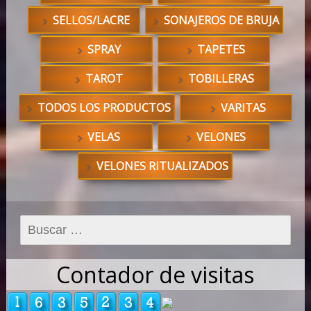
SELLOS/LACRE
SONAJEROS DE BRUJA
SPRAY
TAPETES
TAROT
TOBILLERAS
TODOS LOS PRODUCTOS
VARITAS
VELAS
VELONES
VELONES RITUALIZADOS
Buscar:
Contador de visitas