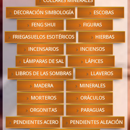
COLLARES MINERALES
DECORACIÓN SIMBOLOGÍA
ESCOBAS
FENG SHUI
FIGURAS
FRIEGASUELOS ESOTÉRICOS
HIERBAS
INCENSARIOS
INCIENSOS
LÁMPARAS DE SAL
LÁPICES
LIBROS DE LAS SOMBRAS
LLAVEROS
MADERA
MINERALES
MORTEROS
ORÁCULOS
ORGONITAS
PARAGUAS
PENDIENTES ACERO
PENDIENTES ALEACIÓN