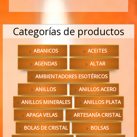
Categorías de productos
ABANICOS
ACEITES
AGENDAS
ALTAR
AMBIENTADORES ESOTÉRICOS
ANILLOS
ANILLOS ACERO
ANILLOS MINERALES
ANILLOS PLATA
APAGA VELAS
ARTESANÍA CRISTAL
BOLAS DE CRISTAL
BOLSAS